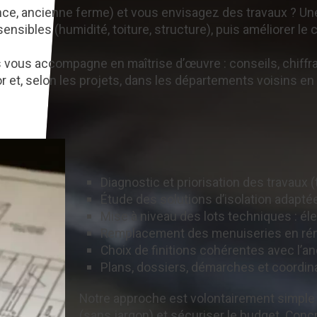
nce, ancienne ferme) et vous envisagez des travaux ? 
s sensibles (humidité, toiture, structure), puis améliorer le
as vous accompagne en maîtrise d’œuvre : conseils, chiffra
et, selon les projets, dans les départements voisins en
Diagnostic et priorisation des travaux (
Étude des solutions d’isolation adaptée
Mise à niveau des lots techniques : éle
Remplacement des menuiseries en réno
Choix de finitions cohérentes avec l’an
Plans, dossiers, démarches et coordin
Notre approche est volontairement simple :
(sans jargon) et sécuriser le budget. Conc