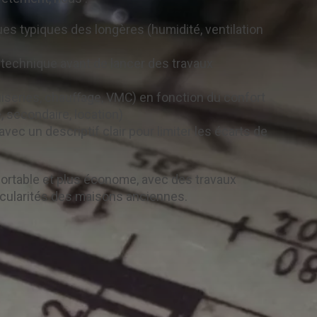
ues typiques des longères (humidité, ventilation
et technique avant de lancer des travaux
uiseries, chauffage, VMC) en fonction du confort
, secondaire, location)
vec un descriptif clair pour limiter les écarts de
nfortable et plus économe, avec des travaux
ticularités des maisons anciennes.