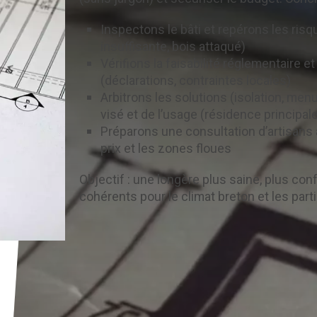
Inspectons le bâti et repérons les risq
insuffisante, bois attaqué)
Vérifions la faisabilité réglementaire 
(déclarations, contraintes locales)
Arbitrons les solutions (isolation, men
visé et de l’usage (résidence principale
Préparons une consultation d’artisans a
prix et les zones floues
Objectif : une longère plus saine, plus co
cohérents pour le climat breton et les par