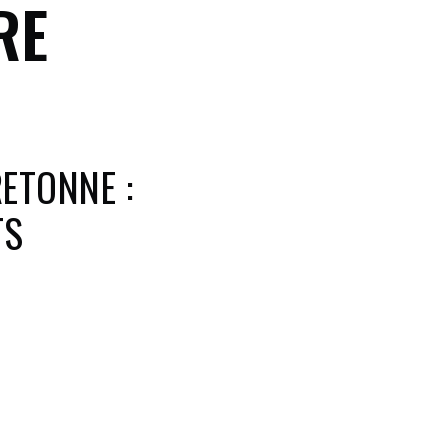
RE
ETONNE :
TS