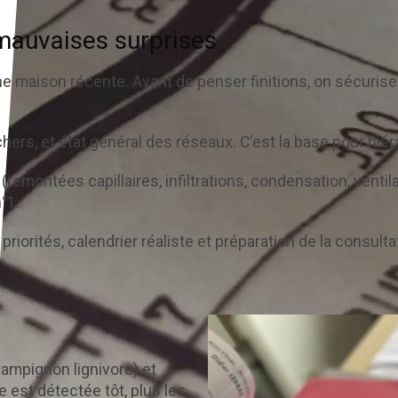
 mauvaises surprises
ison récente. Avant de penser finitions, on sécurise le 
nchers, et état général des réseaux. C’est la base pour hiér
(remontées capillaires, infiltrations, condensation, ventil
°1.
 priorités, calendrier réaliste et préparation de la consult
hampignon lignivore) et
e est détectée tôt, plus les