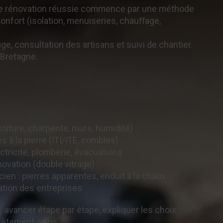
Une rénovation réussie commence par une méthode
 confort (isolation, menuiseries, chauffage,
ge, consultation des artisans et suivi de chantier.
 Bretagne.
toiture, charpente, murs, humidité)
s à la pierre (ITI/ITE, combles)
ctricité, plomberie, évacuations
vation (double vitrage)
cien : pierres apparentes, enduit à la chaux
ation des entreprises
 avancer étape par étape, expliquer les choix
rètement, nous :